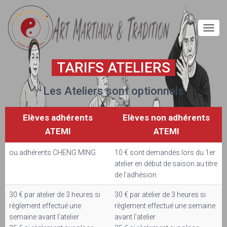
D
É
P
TARIFS ATELIERS
L
I
E
Les Ateliers sont optionnels
R
L
A
Elèves adhérents
Elèves non adhérents
N
ATEMI
ATEMI
A
V
I
ou adhérents CHENG MING
10 € sont demandés lors du 1er
G
atelier en début de saison au titre
A
de l’adhésion
T
I
30 € par atelier de 3 heures si
30 € par atelier de 3 heures si
O
règlement effectué une
règlement effectué une semaine
N
semaine avant l’atelier
avant l’atelier