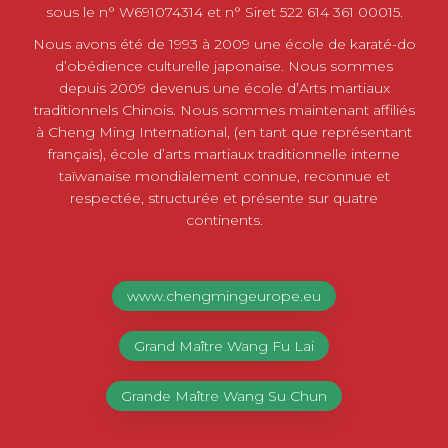
sous le n° W691074314 et n° Siret 522 614 361 00015.
Nous avons été de 1993 à 2009 une école de karaté-do
d’obédience culturelle japonaise. Nous sommes
depuis 2009 devenus une école d’Arts martiaux
traditionnels Chinois. Nous sommes maintenant affiliés
à Cheng Ming International, (en tant que représentant
français), école d’arts martiaux traditionnelle interne
taïwanaise mondialement connue, reconnue et
respectée, structurée et présente sur quatre
continents.
www.chengmingeurope.eu
Grand Maître Wang Fu Lai
Grande Maître Wang Su Chun