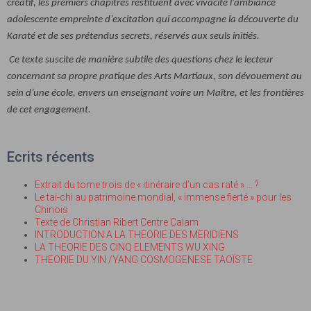
créatif, les premiers chapitres restituent avec vivacité l’ambiance
adolescente empreinte d’excitation qui accompagne la découverte du
Karaté et de ses prétendus secrets, réservés aux seuls initiés.
Ce texte suscite de manière subtile des questions chez le lecteur
concernant sa propre pratique des Arts Martiaux, son dévouement au
sein d’une école, envers un enseignant voire un Maître, et les frontières
de cet engagement.
Ecrits récents
Extrait du tome trois de « itinéraire d’un cas raté » … ?
Le tai-chi au patrimoine mondial, « immense fierté » pour les
Chinois
Texte de Christian Ribert Centre Calam
INTRODUCTION A LA THEORIE DES MERIDIENS
LA THEORIE DES CINQ ELEMENTS WU XING
THEORIE DU YIN /YANG COSMOGENESE TAOÏSTE