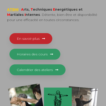
ATEMI
:
A
rts,
T
echniques
E
nergétiques et
M
artiales
I
nternes
. Détente, bien-être et disponibilité
pour une efficacité en toutes circonstances.
En savoir plus
Horaires des cours
Calendrier des ateliers