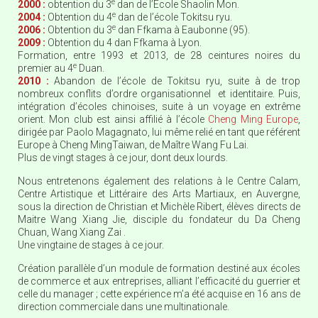
e
2000 :
obtention du 3
dan de l’Ecole Shaolin Mon.
e
2004 :
Obtention du 4
dan de l’école Tokitsu ryu.
e
2006 :
Obtention du 3
dan Ffkama à Eaubonne (95).
2009 :
Obtention du 4 dan Ffkama à Lyon.
Formation, entre 1993 et 2013, de 28 ceintures noires du
e
premier au 4
Duan.
2010 :
Abandon de l’école de Tokitsu ryu, suite à de trop
nombreux conflits d’ordre organisationnel et identitaire. Puis,
intégration d’écoles chinoises, suite à un voyage en extrême
orient. Mon club est ainsi affilié à l’école
Cheng Ming Europe
,
dirigée par Paolo Magagnato, lui même relié en tant que référent
Europe à Cheng MingTaiwan, de Maître Wang Fu Lai.
Plus de vingt stages à ce jour, dont deux lourds.
Nous entretenons également des relations à le Centre Calam,
Centre Artistique et Littéraire des Arts Martiaux, en Auvergne,
sous la direction de Christian et Michèle Ribert, élèves directs de
Maitre Wang Xiang Jie, disciple du fondateur du Da Cheng
Chuan, Wang Xiang Zai .
Une vingtaine de stages à ce jour.
Création parallèle d’un module de formation destiné aux écoles
de commerce et aux entreprises, alliant l’efficacité du guerrier et
celle du manager ; cette expérience m’a été acquise en 16 ans de
direction commerciale dans une multinationale.