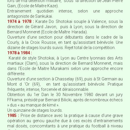
lors de ma détention militaire, sous la direction de Jean Pierre
Gain, (Ecole de Maitre Kaze).
Entrainement quotidien intense, selon une approche
antagoniste de Sankukai.
1974 à 1978 :
Karate Do Shotokai souple à Valence, sous la
direction de Gérard Javon, puis à Lyon, sous la direction de
Bernard Monneret (Ecole de Maître Harada).
Ouverture d’une section pour débutants dans le cadre de la
Courly, à la Croix Rousse, en tant qu’assistant bénévole. Une
dizaine de stages lourds suivis. Rejet total de la compétition.
1978 à 1984 :
Karaté de style Shotokai, à Lyon au Centre lyonnais des Arts
martiaux (Clam), sous la direction de Bernard Monneret, mais
dans l’Ecole de Maitre Murakami selon une approche encore
différente.
Ouverture d’une section à Chasselay (69), puis à St Germain au
Mont d ‘Or (69), en tant qu’assistant bénévole. Pratique
fréquente, intense, forcenée et déraisonnable.
Obtention du 1er Dan le 30 Novembre 1980 devant un jury
FFkama, présidé par Bernard Bilicki, après de nombreux échecs
» dus « au manque de kimé ».
Un quinzaine de stages lourds.
1985 :
Prise de distance avec la pratique à cause d’une grave
opération au genou gauche due à ces excès d’entrainements
mal dosés, concomitants à une pratique du football à niveau