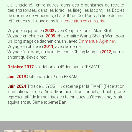
J’ai enseigné, entre autres, dans des organismes de retraite,
des entreprises, dans les Idrac, les Iiseg, les Iscom, les Ecoles
de commerce Ecricoms, et à SUP de Co Paris ; la liste de mes
références se trouve dans la
intervention en entreprise.
Voyage au japon en
2002
avec Kenji Tokitsu et Alain Stoll.
Voyage en chine en
2009
chez maitre Wang Sheng Wen, pour
un long stage de dachen chuan , avec
Emmanuel Agletiner
.
Voyage en chine en
2011
, avec le même.
Voyage à Taiwan, au sein de l’école Cheng Ming en
2012
, admis
en tant qu’élève direct.
e
Octobre 2017
, validation du 4
dan par la FEKAMT.
e
Juin 2019
Obtention du 5
dan FEKAMT.
Juin 2024
Titre de « KYOSHI » décerné par la FIAMT (Fédération
Internationale des Arts Martiaux Traditionnels), haut grade
représentatif de la maitrise des techniques qu’il enseigne, statut
équivalent au 5ème et 6ème Dan.