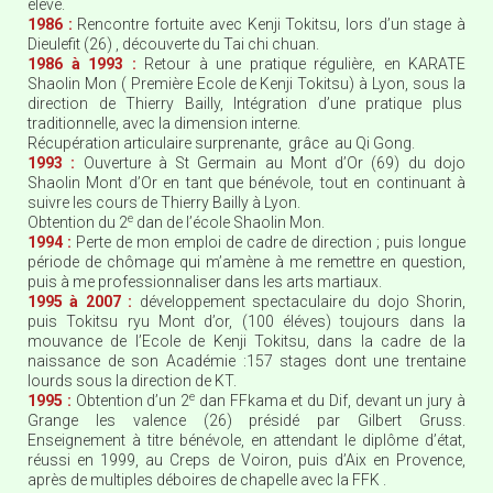
élevé.
1986 :
Rencontre fortuite avec Kenji Tokitsu, lors d’un stage à
Dieulefit (26) , découverte du Tai chi chuan.
1986 à 1993 :
Retour à une pratique régulière, en KARATE
Shaolin Mon ( Première Ecole de Kenji Tokitsu) à Lyon, sous la
direction de Thierry Bailly, Intégration d’une pratique plus
traditionnelle, avec la dimension interne.
Récupération articulaire surprenante, grâce au Qi Gong.
1993 :
Ouverture à St Germain au Mont d’Or (69) du dojo
Shaolin Mont d’Or en tant que bénévole, tout en continuant à
suivre les cours de Thierry Bailly à Lyon.
e
Obtention du 2
dan de l’école Shaolin Mon.
1994 :
Perte de mon emploi de cadre de direction ; puis longue
période de chômage qui m’amène à me remettre en question,
puis à me professionnaliser dans les arts martiaux.
1995 à 2007 :
développement spectaculaire du dojo Shorin,
puis Tokitsu ryu Mont d’or, (100 éléves) toujours dans la
mouvance de l’Ecole de Kenji Tokitsu, dans la cadre de la
naissance de son Académie :157 stages dont une trentaine
lourds sous la direction de KT.
e
1995 :
Obtention d’un 2
dan FFkama et du Dif, devant un jury à
Grange les valence (26) présidé par Gilbert Gruss.
Enseignement à titre bénévole, en attendant le diplôme d’état,
réussi en 1999, au Creps de Voiron, puis d’Aix en Provence,
après de multiples déboires de chapelle avec la FFK .