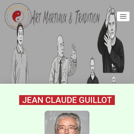
D
É
P
L
I
E
R
L
A
N
A
V
I
G
JEAN CLAUDE GUILLOT
A
T
I
O
N