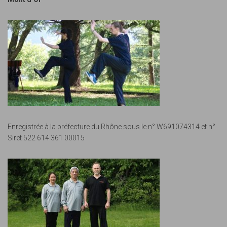
u
v
e
i
s
g
É
a
v
t
è
n
i
Enregistrée à la préfecture du Rhône sous le n° W691074314 et n°
e
Siret 522 614 361 00015
o
m
n
e
d
n
e
t