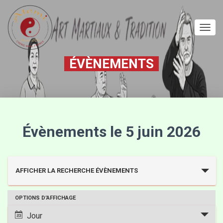
DÉPLI
LA
NAVIG
ÉVÈNEMENTS
Évènements le 5 juin 2026
R
AFFICHER LA RECHERCHE ÉVÈNEMENTS
e
OPTIONS D’AFFICHAGE
N
c
Jour