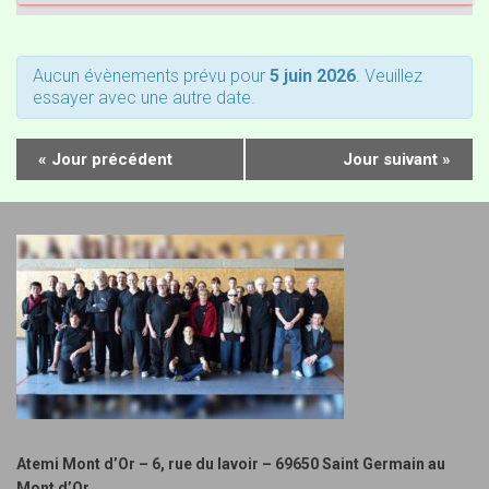
a
h
v
e
Aucun évènements prévu pour
5 juin 2026
. Veuillez
i
essayer avec une autre date.
r
g
c
«
Jour précédent
Jour suivant
»
a
h
t
i
e
o
e
n
t
d
n
e
a
v
Atemi Mont d’Or – 6, rue du lavoir – 69650 Saint Germain au
Mont d’Or